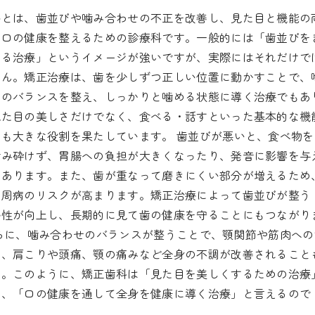
科とは、歯並びや噛み合わせの不正を改善し、見た目と機能の
お口の健康を整えるための診療科です。一般的には「歯並びを
する治療」というイメージが強いですが、実際にはそれだけで
せん。矯正治療は、歯を少しずつ正しい位置に動かすことで、
せのバランスを整え、しっかりと噛める状態に導く治療でもあ
見た目の美しさだけでなく、食べる・話すといった基本的な機
にも大きな役割を果たしています。 歯並びが悪いと、食べ物を
噛み砕けず、胃腸への負担が大きくなったり、発音に影響を与
もあります。また、歯が重なって磨きにくい部分が増えるため
歯周病のリスクが高まります。矯正治療によって歯並びが整う
掃性が向上し、長期的に見て歯の健康を守ることにもつながり
さらに、噛み合わせのバランスが整うことで、顎関節や筋肉への
り、肩こりや頭痛、顎の痛みなど全身の不調が改善されること
す。このように、矯正歯科は「見た目を美しくするための治療
く、「口の健康を通して全身を健康に導く治療」と言えるので