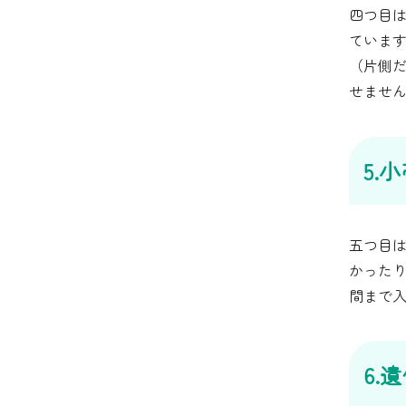
四つ目
ていま
（片側
せませ
5.
五つ目
かった
間まで
6.