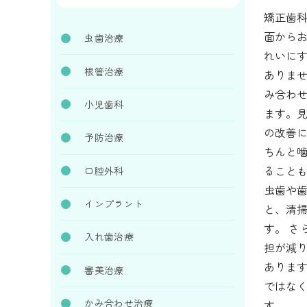
矯正歯
面から
虫歯治療
れいに
根管治療
ありま
み合わ
小児歯科
ます。
の改善
予防治療
ちんと
ること
口腔外科
虫歯や
インプラント
と、清
す。 
入れ歯治療
担が減
ありま
審美治療
ではな
かみ合わせ治療
す。