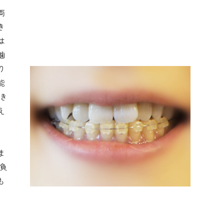
両
き
は
噛
り
能
き
え
、
ま
負
も
」