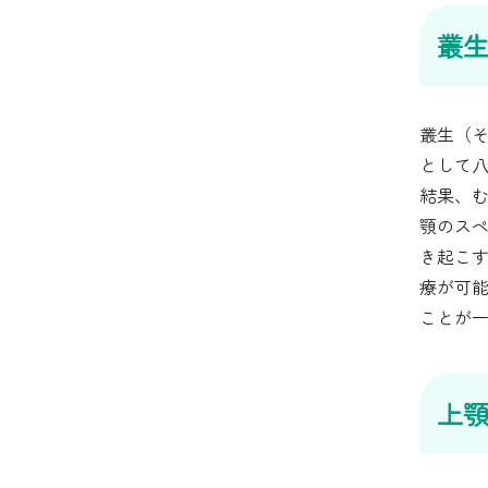
叢
叢生（
として
結果、
顎のス
き起こ
療が可
ことが
上