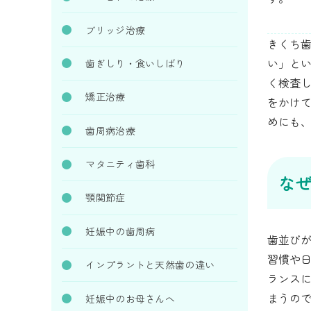
ブリッジ治療
きくち
い」と
歯ぎしり・食いしばり
く検査
矯正治療
をかけ
めにも
歯周病治療
マタニティ歯科
な
顎関節症
妊娠中の歯周病
歯並び
習慣や
インプラントと天然歯の違い
ランス
まうの
妊娠中のお母さんへ