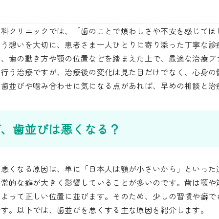
歯科クリニックでは、「歯のことで煩わしさや不安を感じてほ
いう想いを大切に、患者さま一人ひとりに寄り添った丁寧な診
し、歯の動き方や顎の位置などを踏まえた上で、最適な治療プ
て行う治療ですが、治療後の変化は見た目だけでなく、心身の
、歯並びや噛み合わせに気になる点があれば、早めの相談と治
ぜ、歯並びは悪くなる？
が悪くなる原因は、単に「日本人は顎が小さいから」といった
日常的な癖が大きく影響していることが多いのです。歯は顎や
によって正しい位置に並びます。そのため、少しの習慣や癖で
です。以下では、歯並びを悪くする主な原因を紹介します。