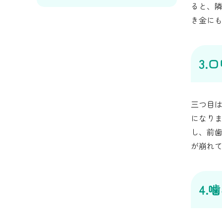
ると、
き金に
3.
三つ目
になり
し、前
が崩れ
4.