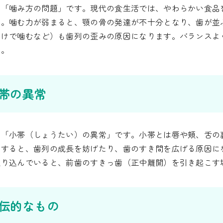
は「噛み方の問題」です。現代の食生活では、やわらかい食品
す。噛む力が弱まると、顎の骨の発達が不十分となり、歯が並
だけで噛むなど）も歯列の歪みの原因になります。バランスよ
ん。
小帯の異常
は「小帯（しょうたい）の異常」です。小帯とは唇や頬、舌の
りすると、歯列の成長を妨げたり、歯のすき間を広げる原因に
入り込んでいると、前歯のすきっ歯（正中離開）を引き起こす
遺伝的なもの