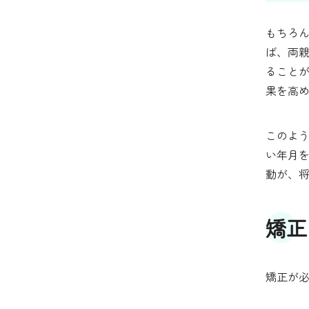
もちろ
ば、両
ること
果を高
このよ
い年月
動が、
矯正
矯正が