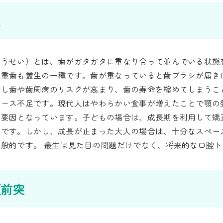
生
そうせい）とは、歯がガタガタに重なり合って並んでいる状態
八重歯も叢生の一種です。歯が重なっていると歯ブラシが届き
むし歯や歯周病のリスクが高まり、歯の寿命を縮めてしまうこ
ペース不足です。現代人はやわらかい食事が増えたことで顎の
す要因となっています。子どもの場合は、成長期を利用して矯
能です。しかし、成長が止まった大人の場合は、十分なスペー
一般的です。 叢生は見た目の問題だけでなく、将来的な口腔
顎前突