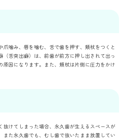
や爪噛み、唇を噛む、舌で歯を押す、頬杖をつくと
癖（舌突出癖）は、前歯が前方に押し出されて出っ
の原因になります。また、頬杖は片側に圧力をかけ
く抜けてしまった場合、永久歯が生えるスペースが
。また永久歯でも、むし歯で抜いたまま放置してい